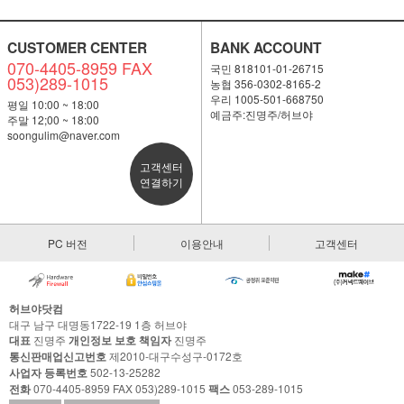
CUSTOMER CENTER
BANK ACCOUNT
070-4405-8959 FAX
국민 818101-01-26715
053)289-1015
농협 356-0302-8165-2
우리 1005-501-668750
평일 10:00 ~ 18:00
예금주:진명주/허브야
주말 12;00 ~ 18:00
soongulim@naver.com
고객센터
연결하기
PC 버전
이용안내
고객센터
허브야닷컴
대구 남구 대명동1722-19 1층 허브야
대표
진명주
개인정보 보호 책임자
진명주
통신판매업신고번호
제2010-대구수성구-0172호
사업자 등록번호
502-13-25282
전화
070-4405-8959 FAX 053)289-1015
팩스
053-289-1015