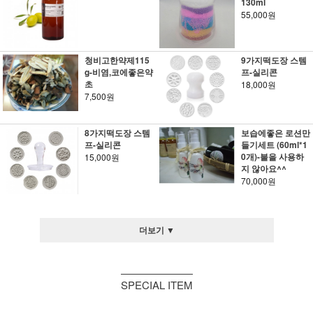
130ml
55,000원
청비고한약제115
9가지떡도장 스템
g-비염,코에좋은약
프-실리콘
초
18,000원
7,500원
8가지떡도장 스템
보습에좋은 로션만
프-실리콘
들기세트 (60ml*1
0개)-불을 사용하
15,000원
지 않아요^^
70,000원
더보기 ▼
SPECIAL ITEM