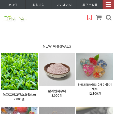
로그인
회원가입
마이페이지
최근본상품
NEW ARRIVALS
하트티라이트10개만들기
세트
칼라민파우더
12,800원
녹차프러그런스오일(f.o)
3,000원
2,000원