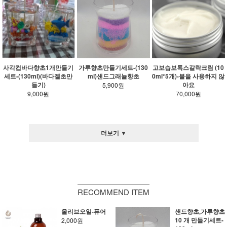
사각컵바다향초1개만들기
가루향초만들기세트-(130
고보습보톡스갈락크림 (10
세트-(130ml)(바다젤초만
ml)샌드그래뉼향초
0ml*5개)-불을 사용하지 않
들기)
아요
5,900원
9,000원
70,000원
더보기 ▼
RECOMMEND ITEM
올리브오일-퓨어
샌드향초,가루향초
10 개 만들기세트-
2,000원