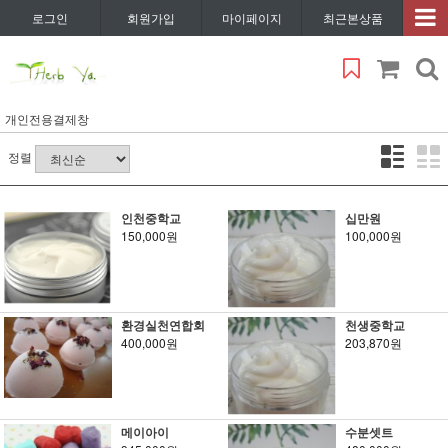
로그인
회원가입
마이페이지
최근본상품
개인전용결제창
정렬
인천중학교
십만원
150,000원
100,000원
환경실천연합회
천생중학교
400,000원
203,870원
메이아이
수분셋트