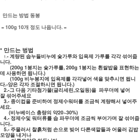
만드는 방법 동봉
= 100g 10개 정도 나옵니다. =
* 만드는 벙법
- 계량된 솝누들비누에 숯가루와 입욕제 가루를 각각 섞어줍
1.
니다.
(200g 1봉지는 숯가루를, 200g 1봉지는 흰쌀밥을 표현하는
데 사용하면 됩니다.)
(100g 비누봉지에 입욕제를 각각넣어 색을 맞추시면 됩니
다.-양은 각자 조절하시면 됩니다.)
2.-그 다음 기타첨가물(글리세린,오일등)을 파우더에 넣어
잘 섞어주세요
3.- 종이컵을 준비하여 정제수워터를 조금씩 계량해서 넣어주
세요.
(비누베이스 총량의 약20~30%)
4.- 정제수및 워터류를 솝 파우더에 조금씩 부어가며 잘 섞어줍
니다..
5.- 주물러서 찰흙처럼 손으로 빚어 다른색깔들과 어울러 김밥
모양을 내거나