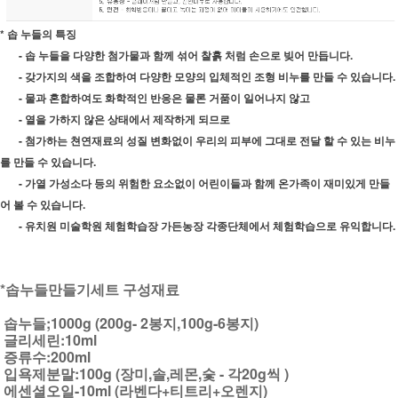
* 솝 누들의 특징
- 솝 누들을 다양한 첨가물과 함께 섞어 찰흙 처럼 손으로 빚어 만듭니다.
- 갖가지의 색을 조합하여 다양한 모양의 입체적인 조형 비누를 만들 수 있습니다.
- 물과 혼합하여도 화학적인 반응은 물론 거품이 일어나지 않고
- 열을 가하지 않은 상태에서 제작하게 되므로
- 첨가하는 쳔연재료의 성질 변화없이 우리의 피부에 그대로 전달 할 수 있는 비누
를 만들 수 있습니다.
- 가열 가성소다 등의 위험한 요소없이 어린이들과 함께 온가족이 재미있게 만들
어 볼 수 있습니다.
- 유치원 미술학원 체험학습장 가든농장 각종단체에서 체험학습으로 유익합니다.
*솝누들만들기세트 구성재료
솝누들;1000g (200g- 2봉지,100g-6봉지)
글리세린:10ml
증류수:200ml
입욕제분말:100g (장미,솔,레몬,숯 - 각20g씩 )
에센셜오일-10ml (라벤다+티트리+오렌지)