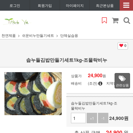
로그인
회원가입
마이페이지
최근본상품
천연제품
쉬운비누만들기세트
단체실습용
0
솝누들김밥만들기세트1kg-조물락비누
24,900
상품가
원
배송비
(조건)
지역별
관련상품
솝누들김밥만들기세트1kg-조
물락비누
24,900
원
+1
-1
24,900
원
총 상품 금액