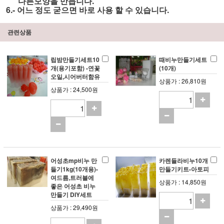
다른모양을 만듭니다.
6.- 어느 정도 굳으면 바로 사용 할 수 있습니다.
관련상품
립밤만들기세트10
때비누만들기세트
개(용기포함) -연꽃
(10개)
오일,시어버터함유
상품가 : 26,810원
상품가 : 24,500원
어성초mp비누 만
카렌듈라비누10개
들기1kg(10개용)-
만들기키트-아토피
여드름,트러블에
상품가 : 14,850원
좋은 어성초 비누
만들기 DIY세트
상품가 : 29,490원