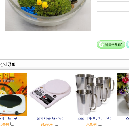
레이트 1구
전자저울(1g~2kg)
스텐비커(1L,2L,3L,5L)
스
,000
원
28,990
원
8,000
원