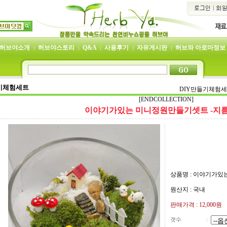
허브야소개
허브야스토리
Q&A
사용후기
자유게시판
허브와 아로마정보
기체험세트
DIY만들기체험
[ENDCOLLECTION]
이야기가있는 미니정원만들기셋트 -지름1
상품명 : 이야기가있
원산지 : 국내
판매가격 :
12,000
원
갯수
: