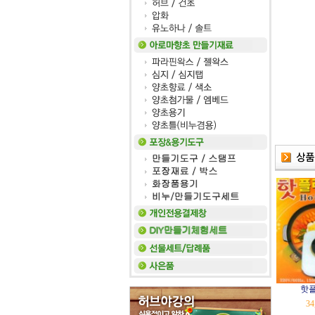
핫플
34