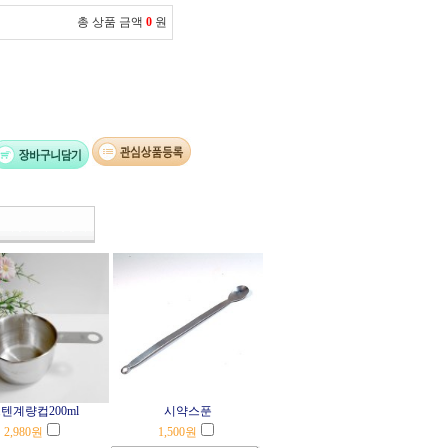
총 상품 금액
0
원
텐계량컵200ml
시약스푼
2,980
원
1,500
원