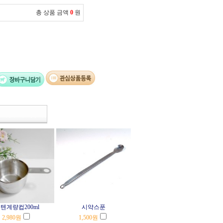
총 상품 금액
0
원
텐계량컵200ml
시약스푼
2,980
원
1,500
원