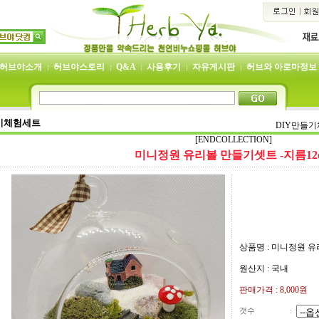
허브야소개
허브야스토리
Q&A
사용후기
자유게시판
허브와 아로마정보
기체험세트
DIY만들
[ENDCOLLECTION]
미니정원 유리볼 만들기셋트 -지름12
상품명 : 미니정원 유
원산지 : 국내
판매가격 :
8,000
원
갯수
: