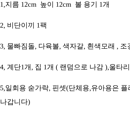
1,지름 12cm 높이 12cm 볼 용기 1개
2, 비단이끼 1팩
3, 물빠짐돌, 다육볼, 색자갈, 흰색모래 , 조
4, 계단1개, 집 1개 ( 랜덤으로 나감 ),울
5,일회용 숟가락, 핀셋(단체용,유아용은
나갑니다)