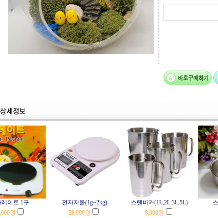
레이트 1구
전자저울(1g~2kg)
스텐비커(1L,2L,3L,5L)
스
,000
원
28,990
원
8,000
원