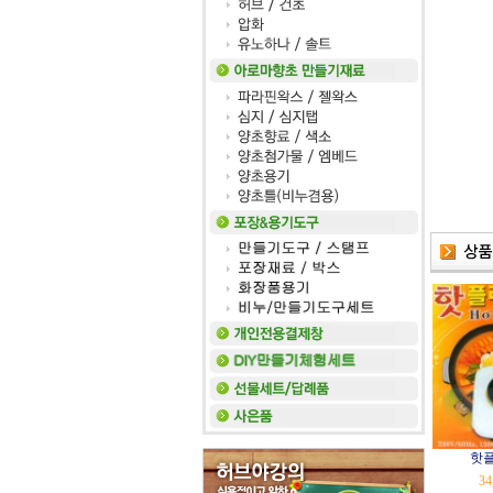
핫플
34