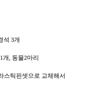
경석 3개
타리1개, 동물2마리
 플라스틱핀셋으로 교체해서