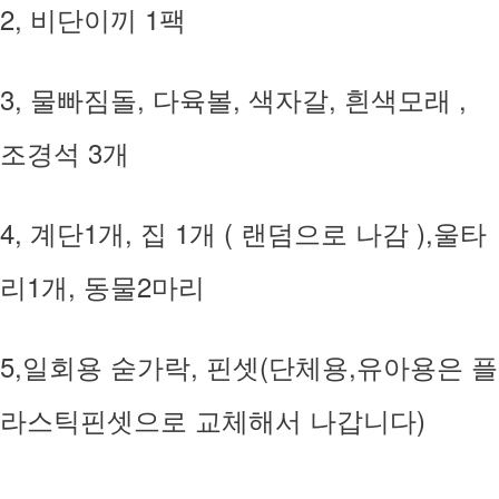
2, 비단이끼 1팩
3, 물빠짐돌, 다육볼, 색자갈, 흰색모래 ,
조경석 3개
4, 계단1개, 집 1개 ( 랜덤으로 나감 ),울타
리1개, 동물2마리
5,일회용 숟가락, 핀셋(단체용,유아용은 플
라스틱핀셋으로 교체해서 나갑니다)