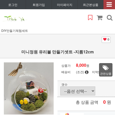
로그인
회원가입
마이페이지
최근본상품
DIY만들기체험세트
0
미니정원 유리볼 만들기셋트 -지름12cm
8,000
상품가
원
배송비
(조건)
지역별
관련상품
갯수
0
원
총 상품 금액