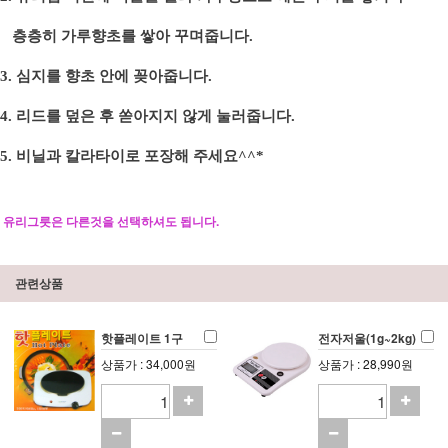
층층히 가루향초를 쌓아 꾸며줍니다
.
3.
심지를 향초 안에 꽂아줍니다
.
4.
리드를 덮은 후 쏟아지지 않게 눌러줍니다
.
5.
비닐과 칼라타이로 포장해 주세요
^^*
유리그릇은 다른것을 선택하셔도 됩니다.
관련상품
핫플레이트 1구
전자저울(1g~2kg)
상품가 : 34,000원
상품가 : 28,990원