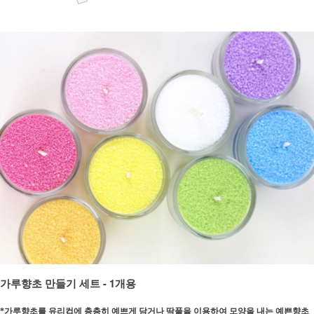
가루향초 만들기 세트 - 1개용
가루향초를 유리컵에 층층히 예쁘게 담거나 딱풀을 이용하여 모양을 내는 예쁜향초
*