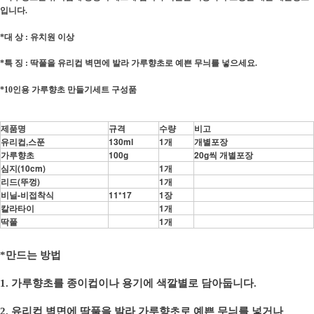
입니다
.
대 상
유치원 이상
*
:
특 징
딱풀을 유리컵 벽면에 발라 가루향초로 예쁜 무늬를 넣으세요
*
:
.
인용 가루향초 만들기세트 구성품
*10
제품명
규격
수량
비고
유리컵,스푼
130ml
1개
개별포장
가루향초
100g
20g씩 개별포장
심지(10cm)
1개
리드(뚜껑)
1개
비닐-비접착식
11*17
1장
칼라타이
1개
딱풀
1개
*
만드는 방법
1.
가루향초를 종이컵이나 용기에 색깔별로 담아둡니다
.
2.
유리컵 벽면에 딱풀을 발라 가루향초로 예쁜 무늬를 넣거나