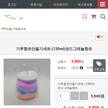
로그인
회원가입
마이페이지
최근본상품
DIY만들기체험세트
0
가루향초만들기세트-(130ml)샌드그래뉼향초
5,900
상품가
원
배송비
(조건)
지역별
관련상품
가루향초만들기세트-(130ml)
샌드그래뉼향초
5,900
원
+1
-1
5,900
원
총 상품 금액