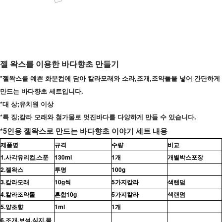
젤 왁스를 이용한 바다향초 만들기
*젤왁스를 예쁜 화분컵에 담아 칼라모래와 소라,조개,조약돌을 넣어 간단하게
만드는 바다향초 세트입니다.
*대 상;유치원 이상
*특 징;칼라 모래와 첨가물로 멋진바다를 다양하게 만들 수 있습니다.
*5인용 젤왁스로 만드는 바다향초 이야기 세트 내용
제품명
규격
수량
비교
1.사각유리컵,스푼
130ml
1개
개별박스포장
2.젤왁스
투명
100g
3.칼라모래
10g씩
5가지칼라
색랜덤
4.칼라조약돌
혼합10g
5가지칼라
색랜덤
5.양초향
1ml
1개
6.조개,보석,심지,물