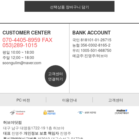
선택상품 장바구니 담기
CUSTOMER CENTER
BANK ACCOUNT
070-4405-8959 FAX
국민 818101-01-26715
053)289-1015
농협 356-0302-8165-2
우리 1005-501-668750
평일 10:00 ~ 18:00
예금주:진명주/허브야
주말 12;00 ~ 18:00
soongulim@naver.com
고객센터
연결하기
PC 버전
이용안내
고객센터
허브야닷컴
대구 남구 대명동1722-19 1층 허브야
대표
진명주
개인정보 보호 책임자
진명주
통신판매업신고번호
제2010-대구수성구-0172호