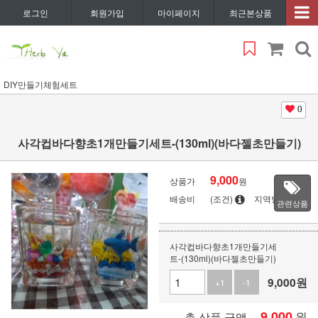
로그인
회원가입
마이페이지
최근본상품
DIY만들기체험세트
0
사각컵바다향초1개만들기세트-(130ml)(바다젤초만들기)
9,000
상품가
원
배송비
(조건)
지역별
관련상품
사각컵바다향초1개만들기세
트-(130ml)(바다젤초만들기)
9,000
원
+1
-1
9,000
원
총 상품 금액