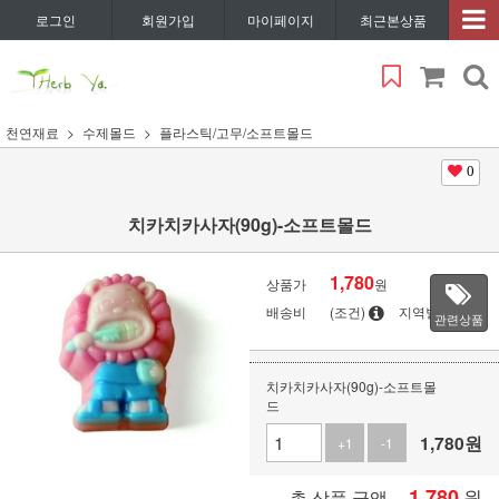
로그인
회원가입
마이페이지
최근본상품
천연재료
수제몰드
플라스틱/고무/소프트몰드
0
치카치카사자(90g)-소프트몰드
1,780
상품가
원
배송비
(조건)
지역별
관련상품
치카치카사자(90g)-소프트몰
드
1,780
원
+1
-1
1,780
원
총 상품 금액