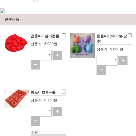
관련상품
곤충8구 실리콘틀
동물4구(약80g)-강
추!
상품가 : 5,980원
상품가 : 9,660원
링도너츠 8구틀
상품가 : 6,750원
수량