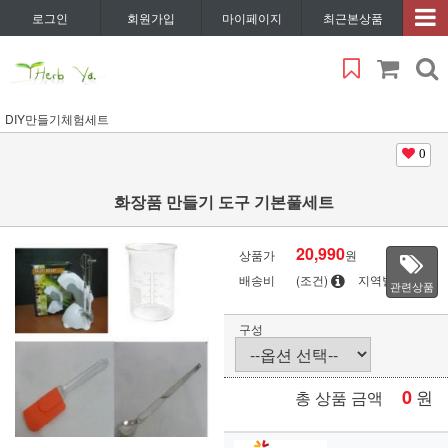
로그인
회원가입
마이페이지
최근본상품
DIY만들기체험세트
0
화장품 만들기 도구 기본풀세트
20,990
상품가
원
배송비
(조건)
지역별
관련상품
구성
0
원
총 상품 금액