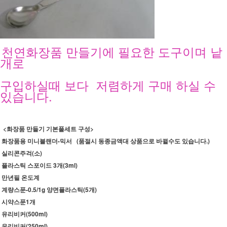
천연화장품 만들기에 필요한 도구이며 낱
개로
구입하실때 보다 저렴하게
구매 하실 수
있습니다.
<화장품 만들기 기본풀세트 구성>
화장품용 미니블랜더-믹서 (품절시 동종금액대 상품으로 바뀔수도 있습니다.)
실리콘주걱(소)
플라스틱 스포이드 3개(3ml)
만년필 온도계
계량스푼-0.5/1g 양면플라스틱(5개)
시약스푼1개
유리비커(500ml)
유리비커(250ml)