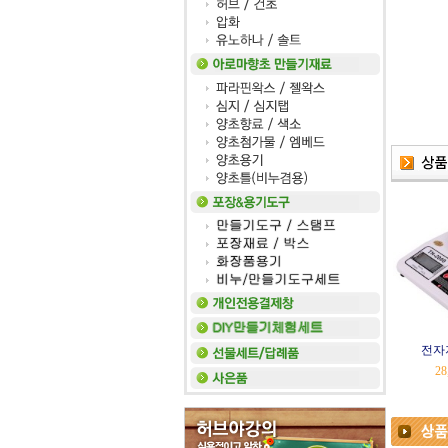
전자저
28