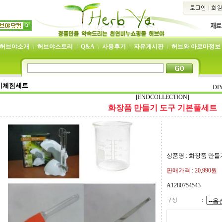
허브야소개
허브야스토리
Q&A
사용후기
자유게시판
허브와 아로마정보
기체험세트
D
[ENDCOLLECTION]
화장품 만들기 도구 기본풀세트
상품명 : 화장품 만
판매가격 :
20,990
원
A1280754543
구성
: