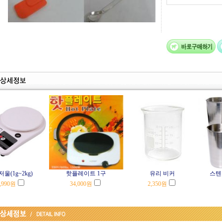
울(1g~2kg)
핫플레이트 1구
유리 비커
스텐비
,990
원
34,000
원
2,350
원