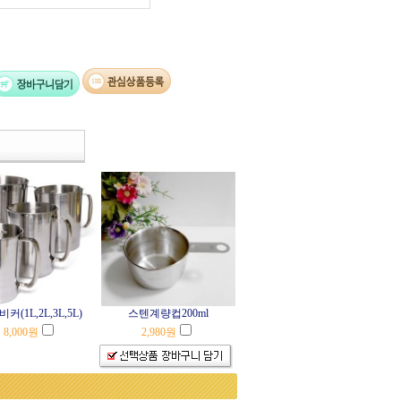
커(1L,2L,3L,5L)
스텐계량컵200ml
8,000
원
2,980
원