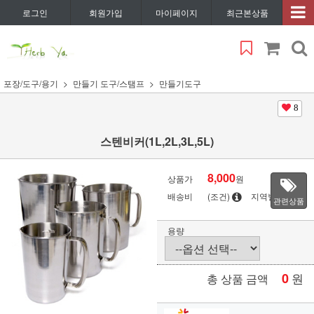
로그인
회원가입
마이페이지
최근본상품
포장/도구/용기
만들기 도구/스탬프
만들기도구
8
스텐비커(1L,2L,3L,5L)
8,000
상품가
원
배송비
(조건)
지역별
관련상품
용량
0
원
총 상품 금액