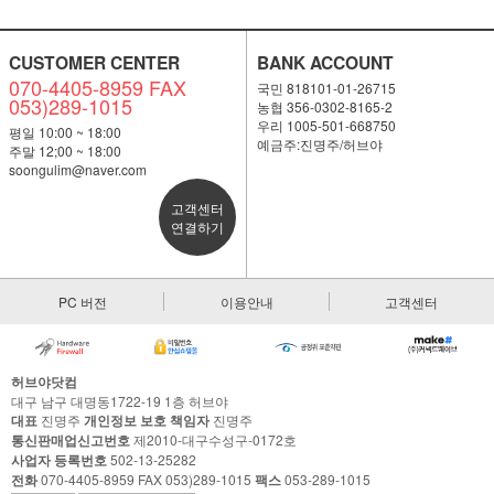
CUSTOMER CENTER
BANK ACCOUNT
070-4405-8959 FAX
국민 818101-01-26715
053)289-1015
농협 356-0302-8165-2
우리 1005-501-668750
평일 10:00 ~ 18:00
예금주:진명주/허브야
주말 12;00 ~ 18:00
soongulim@naver.com
고객센터
연결하기
PC 버전
이용안내
고객센터
허브야닷컴
대구 남구 대명동1722-19 1층 허브야
대표
진명주
개인정보 보호 책임자
진명주
통신판매업신고번호
제2010-대구수성구-0172호
사업자 등록번호
502-13-25282
전화
070-4405-8959 FAX 053)289-1015
팩스
053-289-1015