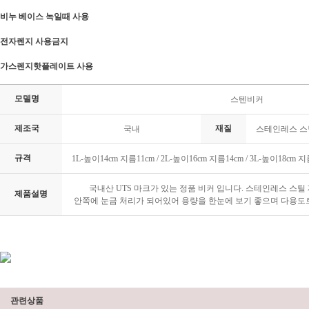
비누 베이스 녹일때 사용
전자렌지 사용금지
가스렌지핫플레이트 사용
모델명
스텐비커
제조국
재질
국내
스테인레스 스틸
규격
1L-높이14cm 지름11cm / 2L-높이16cm 지름14cm / 3L-높이18cm 지
국내산 UTS 마크가 있는 정품 비커 입니다. 스테인레스 스틸
제품설명
안쪽에 눈금 처리가 되어있어 용량을 한눈에 보기 좋으며 다용도
관련상품