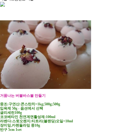
거품나는 버블바스볼 만들기
중조:구연산:콘스탄치=1kg;500g;500g
입욕제 50g - 옵션에서 선택
글리세린100g
코코베타인 천연계면활성제:100ml
라벤다:스윗오렌지:티트리(블랜딩)오일=10ml
장미잎,카렌듈라잎 중10g
반구 5cm 1set