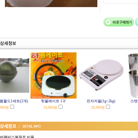
붐몰드1세트(2개)
핫플레이트 1구
전자저울(1g~2kg)
스텐비
,990
원
34,000
원
28,990
원
버블바스붐원료 비율