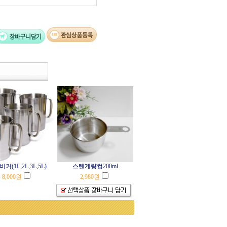
커(1L,2L,3L,5L)
스텐계량컵200ml
8,000
원
2,980
원