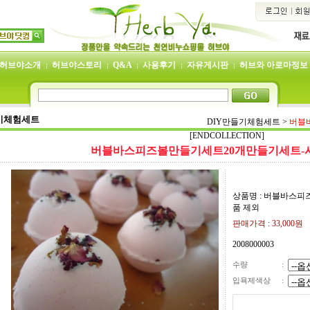
허브야소개
허브야스토리
Q&A
사용후기
자유게시판
허브와 아로마정보
기체험세트
DIY만들기체험세트
>
버블
[ENDCOLLECTION]
버블바스피즈볼만들기세트20개만들기세트-
상품명 : 버블바스
품 제외
판매가격 :
33,000
원
2008000003
수량
:
입욕제색상
: