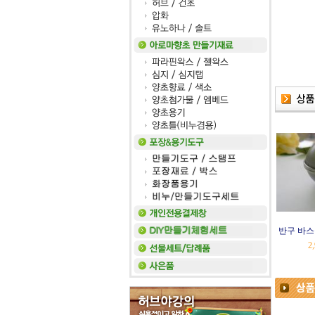
반구 바스
2