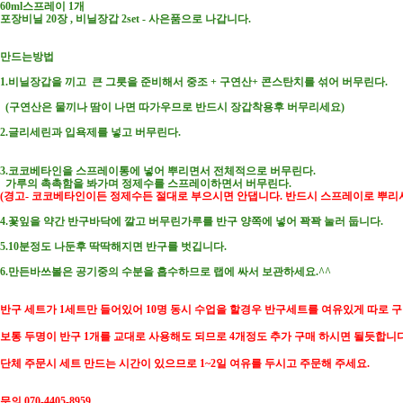
60ml스프레이 1개
포장비닐 20장 , 비닐장갑 2set - 사은품으로 나갑니다.
만드는방법
1.비닐장갑을 끼고 큰 그릇을 준비해서 중조 + 구연산+ 콘스탄치를 섞어 버무린다.
(구연산은 물끼나 땀이 나면 따가우므로 반드시 장갑착용후 버무리세요)
2.글리세린과 입욕제를 넣고 버무린다.
3.코코베타인을 스프레이통에 넣어 뿌리면서 전체적으로 버무린다.
가루의 촉촉함을 봐가며 정제수를 스프레이하면서 버무린다.
(경고- 코코베타인이든 정제수든 절대로 부으시면 안댑니다. 반드시 스프레이로 뿌리셔
4.꽃잎을 약간 반구바닥에 깔고 버무린가루를 반구 양쪽에 넣어 꽉꽉 눌러 둡니다.
5.10분정도 나둔후 딱딱해지면 반구를 벗깁니다.
6.만든바쓰볼은 공기중의 수분을 흡수하므로 랩에 싸서 보관하세요.^^
반구 세트가 1세트만 들어있어 10명 동시 수업을 할경우 반구세트를 여유있게 따로 
보통 두명이 반구 1개를 교대로 사용해도 되므로 4개정도 추가 구매 하시면 될듯합니다.
단체 주문시 세트 만드는 시간이 있으므로 1~2일 여유를 두시고 주문해 주세요.
문의 070-4405-8959