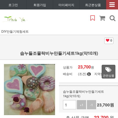
로그인
회원가입
마이페이지
최근본상품
DIY만들기체험세트
0
솝누들조물락비누만들기세트1kg(약10개)
23,700
상품가
원
배송비
(조건)
지역별
관련상품
솝누들조물락비누만들기세트
1kg(약10개)
23,700
원
+1
-1
23,700
원
총 상품 금액