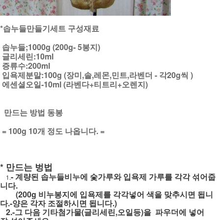
*솝누들만들기세트 구성재료
솝누들;1000g (200g- 5봉지)
글리세린:10ml
증류수:200ml
입욕제분말:100g (장미,솔,레몬,민트,라벤더 - 각20g씩 )
에센셜오일-10ml (라벤다+티트리+오렌지)
만드는 방법 동봉
= 100g 10개 정도 나옵니다. =
* 만드는 벙법
- 계량된 솝누들비누에 숯가루와 입욕제 가루를 각각 섞어줍
1.
니다.
(200g 비누봉지에 입욕제를 각각넣어 색을 맞추시면 됩니
다.-양은 각자 조절하시면 됩니다.)
2.-그 다음 기타첨가물(글리세린,오일등)을 파우더에 넣어