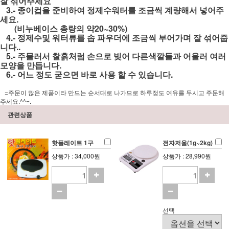
잘 섞어주세요
3.- 종이컵을 준비하여 정제수워터를 조금씩 계량해서 넣어주
세요.
(비누베이스 총량의 약20~30%)
4.- 정제수및 워터류를 솝 파우더에 조금씩 부어가며 잘 섞어줍
니다..
5.- 주물러서 찰흙처럼 손으로 빚어 다른색깔들과 어울러 여러
모양을 만듭니다.
6.- 어느 정도 굳으면 바로 사용 할 수 있습니다.
=주문이 많은 제품이라 만드는 순서대로 나가므로 하루정도 여유를 두시고 주문해
주세요.^^=.
관련상품
핫플레이트 1구
전자저울(1g~2kg)
상품가 : 34,000원
상품가 : 28,990원
선택