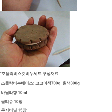
*조물락비스켓비누세트 구성재료
조물락비누베이스; 코코아색700g 흰색300g
바닐라향 10ml
물티슈 10장
무지비닐 15장