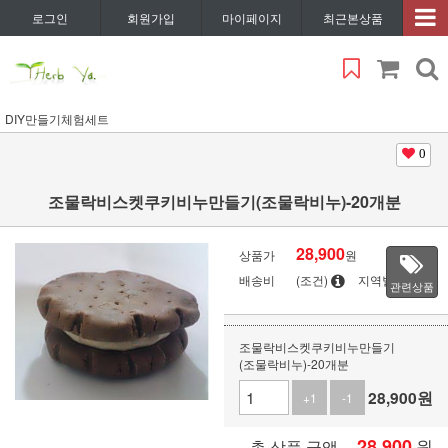
로그인
회원가입
마이페이지
최근본상품
DIY만들기체험세트
0
조물락비스켓쿠키비누만들기(조물락비누)-20개분
28,900
상품가
원
배송비
(조건)
지역별
관련상품
조물락비스켓쿠키비누만들기
(조물락비누)-20개분
28,900
원
+1
-1
28,900
원
총 상품 금액