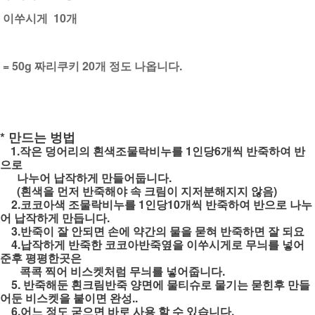
이쑤시게 10개
= 50g 짜리쿠키 20개 정도 나옵니다.
* 만드는 벙법
1.작은 덩어리의 흰색조물락비누를 1인당6개씩 반죽하여 반
으로
나누어 납작하게 만들어둡니다.
(흰색을 먼저 반죽해야 속 크림이 지저분해지지 않음)
2.코코아색 조물락비누를 1인당10개씩 반죽하여 반으로 나누
어 납작하게 만듭니다.
3.반죽이 잘 안되면 손에 약간의 물을 묻혀 반죽하면 잘 되요
4.납작하게 반죽한 코코아반죽옆을 이쑤시게로 무늬를 넣어
준후 평평한곳은
콕콕 찍어 비스켓처럼 무늬를 넣어줍니다.
5. 반죽해둔 흰크림반죽 양면에 물티슈로 물기는 묻힌후 만들
어둔 비스켓을 붙이면 완성..
6.어느 정도 굳으면 바로 사용 할 수 있습니다.