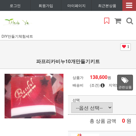
로그인
회원가입
마이페이지
최근본상품
DIY만들기체험세트
1
파프리카비누10개만들기키트
138,600
상품가
원
배송비
(조건)
지역별
관련상품
선택
0
원
총 상품 금액