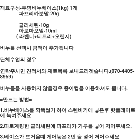
재료구성-투명비누베이스(1kg) 1개
파프리카
분말-20g
글리세린-10g
아로마오일-10ml
( 라벤더+티트리+오렌지)
비누틀 선택시 금액이 추가됩니다
단체수업의 경우
연락주시면 견적서와 재료목록 보내드리겟습니다.(070-4405-
8959)
비누틀을 사용하지 않을경우 종이컵을 이용하셔도 됩니다.
=만드는 방법=
1.비누베이스를 깍뚝썰기 하여 스텐비커에 넣은후 핫플레이트
에 녹여주세요
2.따로계량한 글리세린에 파프리카 가루를 넣어 저어주세요.
3.베이스가 뜨거울때 게어놓은 2번 을 넣어 저어주세요