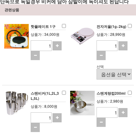
단독으로 녹일경우 비커에 담아 삼발이에 녹이셔도 된답니다
관련상품
핫플레이트 1구
전자저울(1g~2kg)
상품가 : 34,000원
상품가 : 28,990원
선택
스텐비커(1L,2L,3
스텐계량컵200ml
L,5L)
상품가 : 2,980원
상품가 : 8,000원