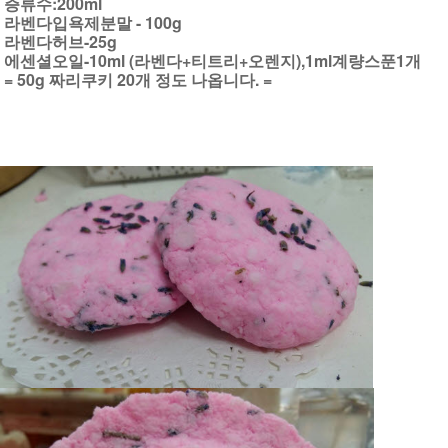
증류수:200ml
라벤다입욕제분말 - 100g
라벤다허브-25g
에센셜오일-10ml (라벤다+티트리+오렌지),1ml계량스푼1개
= 50g 짜리쿠키 20개 정도 나옵니다. =