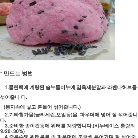
* 만드는 벙법
1.클린팩에 계량된 솝누들비누에 입욕제분말과 라벤다허브를
섞어줍니 다.
(봉지속에 넣고 흔들어 섞어줍니다.)
2.기타첨가물(글리세린,오일등)을 파우더에 넣어 잘 섞어줍니
다.
3.준비한 종이컵등에 워터를 계량합니다.(비누베이스 총량의
약20~30%)
4.증류수및 워터류를 솝 파우더에 조금씩 부어가며 잘 섞어줍