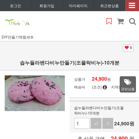
로그인
회원가입
마이페이지
최근본상품
DIY만들기체험세트
0
솝누들라벤다비누만들기(조물락비누)-10개분
24,900
상품가
원
배송비
(조건)
지역별
관련상품
솝누들라벤다비누만들기(조물
락비누)-10개분
24,900
원
+1
-1
24,900
원
총 상품 금액