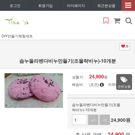
로그인
회원가입
마이페이지
최근본상품
DIY만들기체험세트
0
솝누들라벤다비누만들기(조물락비누)-10개분
24,900
상품가
원
배송비
(조건)
지역별
관련상품
솝누들라벤다비누만들기(조물
락비누)-10개분
24,900
원
+1
-1
24,900
원
총 상품 금액