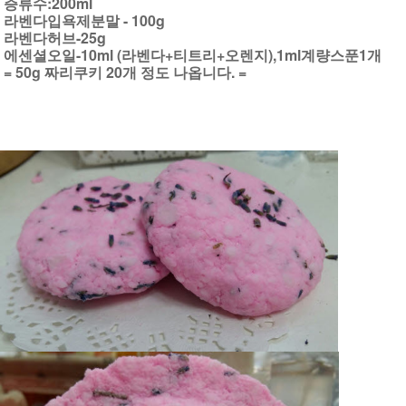
증류수:200ml
라벤다입욕제분말 - 100g
라벤다허브-25g
에센셜오일-10ml (라벤다+티트리+오렌지),1ml계량스푼1개
= 50g 짜리쿠키 20개 정도 나옵니다. =