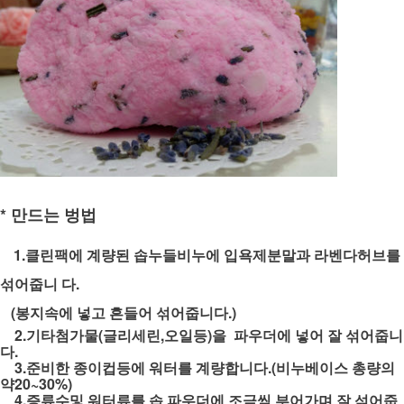
* 만드는 벙법
1.클린팩에 계량된 솝누들비누에 입욕제분말과 라벤다허브를
섞어줍니 다.
(봉지속에 넣고 흔들어 섞어줍니다.)
2.기타첨가물(글리세린,오일등)을 파우더에 넣어 잘 섞어줍니
다.
3.준비한 종이컵등에 워터를 계량합니다.(비누베이스 총량의
약20~30%)
4.증류수및 워터류를 솝 파우더에 조금씩 부어가며 잘 섞어줍