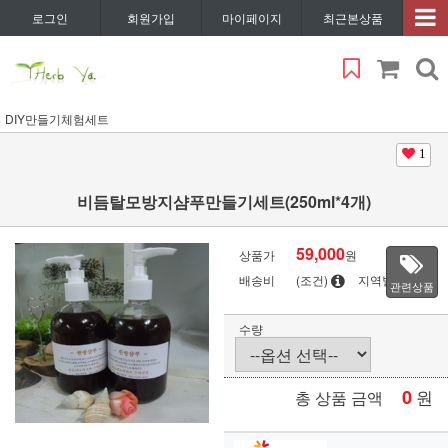
로그인
회원가입
마이페이지
최근본상품
DIY만들기체험세트
1
비듬탈모방지샴푸만들기세트(250ml*4개)
59,000
상품가
원
배송비
(조건)
지역별
관련상품
수량
0
원
총 상품 금액