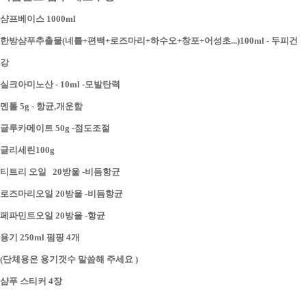
샴프베이스 1000ml
한방샴푸추출물(네틀+편백+로즈마리+하수오+창포+어성초...)100ml - 두피건
강
실크아미노산 - 10ml -모발탄력
멘톨 5g - 항균,개운함
글루카메이트 50g -점도조절
글리세린100g
티트리 오일 20방울 -비듬항균
로즈마리오일 20방울 -비듬항균
페파민트오일 20방울 -항균
용기 250ml 펌핑 4개
(단체용은 용기갯수 말씀해 주세요 )
샴푸 스티커 4장