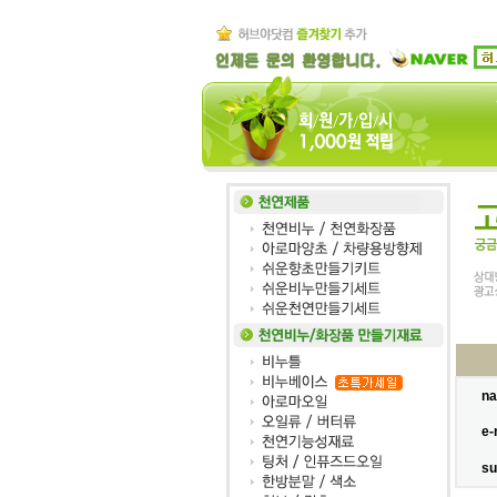
n
e-
su