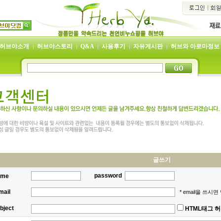
허브야소개
허브야스토리
Q&A
사용후기
자유게시판
허브와 아로마정보
글쓰기
password
ame
mail
* email을 쓰시
bject
HTML태그 