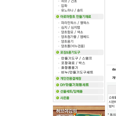
da
개
쇼핑몰
시판에
방지
* 동