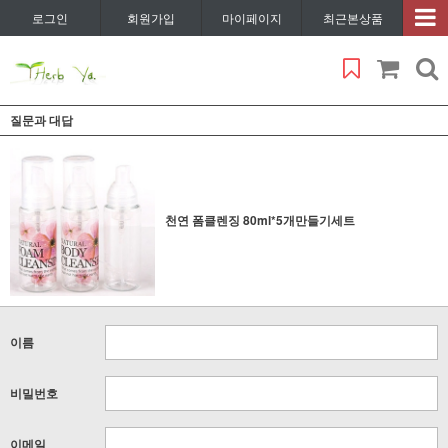
로그인
회원가입
마이페이지
최근본상품
질문과 대답
천연 폼클렌징 80ml*5개만들기세트
이름
비밀번호
이메일