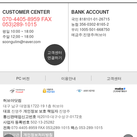
CUSTOMER CENTER
BANK ACCOUNT
070-4405-8959 FAX
국민 818101-01-26715
053)289-1015
농협 356-0302-8165-2
우리 1005-501-668750
평일 10:00 ~ 18:00
예금주:진명주/허브야
주말 12;00 ~ 18:00
soongulim@naver.com
고객센터
연결하기
PC 버전
이용안내
고객센터
허브야닷컴
대구 남구 대명동1722-19 1층 허브야
대표
진명주
개인정보 보호 책임자
진명주
통신판매업신고번호
제2010-대구수성구-0172호
사업자 등록번호
502-13-25282
전화
070-4405-8959 FAX 053)289-1015
팩스
053-289-1015
이용약관
개인정보처리방침