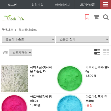
로그인
회원가입
마이페이지
최근본상품
천연재료
유노하나/솔트
정렬
사해소금-맛사지
아로마입욕제-솔5
용 가는입자
0g
4원
1,500원
아로마입욕제-장
아로마입욕제-민
미50g
트50g
1,500원
(품절)