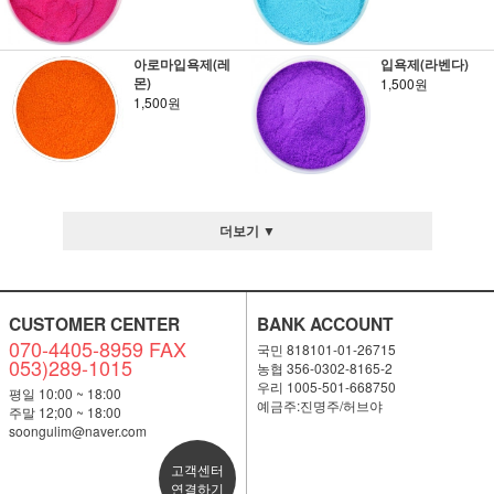
아로마입욕제(레
입욕제(라벤다)
몬)
1,500원
1,500원
더보기 ▼
CUSTOMER CENTER
BANK ACCOUNT
070-4405-8959 FAX
국민 818101-01-26715
053)289-1015
농협 356-0302-8165-2
우리 1005-501-668750
평일 10:00 ~ 18:00
예금주:진명주/허브야
주말 12;00 ~ 18:00
soongulim@naver.com
고객센터
연결하기