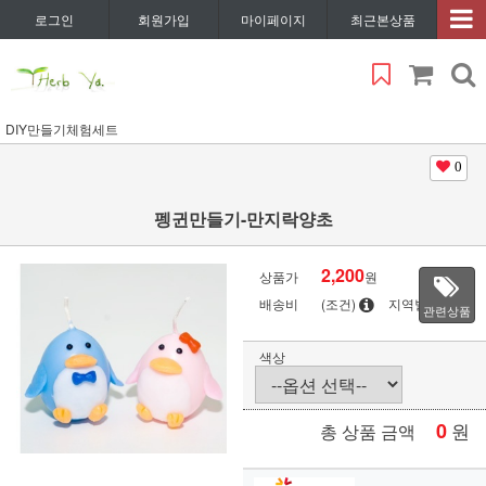
로그인
회원가입
마이페이지
최근본상품
DIY만들기체험세트
0
펭귄만들기-만지락양초
2,200
상품가
원
배송비
(조건)
지역별
관련상품
색상
0
원
총 상품 금액