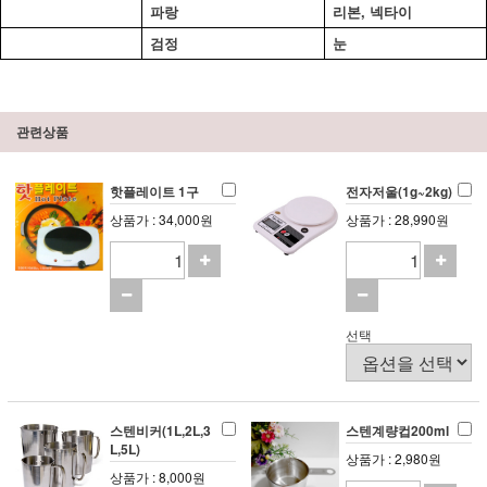
파랑
리본, 넥타이
검정
눈
관련상품
핫플레이트 1구
전자저울(1g~2kg)
상품가 : 34,000원
상품가 : 28,990원
선택
스텐비커(1L,2L,3
스텐계량컵200ml
L,5L)
상품가 : 2,980원
상품가 : 8,000원